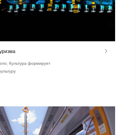
туризма
тело; Культура формирует
культуру.