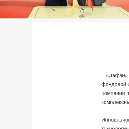
«Дафэн» 
фондовой б
Компания п
комплексны
Инновацион
технологич