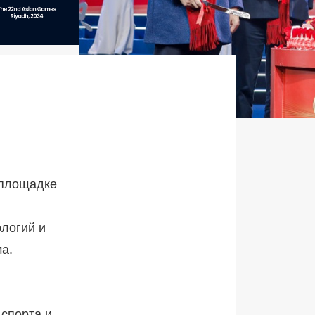
 площадке
логий и
а.
 спорта и